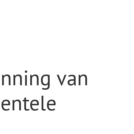
enning van
mentele